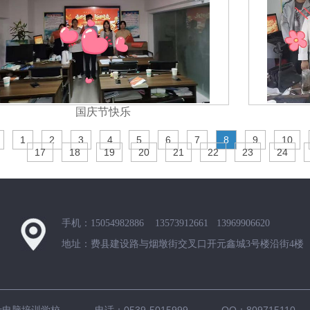
国庆节快乐
1
2
3
4
5
6
7
8
9
10
17
18
19
20
21
22
23
24
手机：15054982886 13573912661 13969906620
地址：费县建设路与烟墩街交叉口开元鑫城3号楼沿街4楼