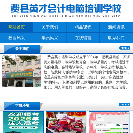
网站首页
关于我们
精品课程
新闻资讯
校园风采
学员风采
在线留言
联系我们
关于我们
费县英才培训学校成立于2004年，是我县目前一家师
资力量雄厚，教学设施齐全，教学质量好，考试通过率
高的电脑、会计培训学校。多年来，学校坚持"以德兴
校，智慧树人"的办学宗旨，以学院的个性发展为根本，
注重实际能力训练和专业知识培训，突出"实践性教
学"的特点，从而达到学以致用的目的。受到广大学院、
家长、用人单位的一致好评，赢得了良好的社会信誉。
…
学校环境