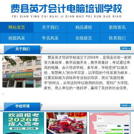
网站首页
关于我们
精品课程
新闻资讯
校园风采
学员风采
在线留言
联系我们
关于我们
费县英才培训学校成立于2004年，是我县目前一家师
资力量雄厚，教学设施齐全，教学质量好，考试通过率
高的电脑、会计培训学校。多年来，学校坚持"以德兴
校，智慧树人"的办学宗旨，以学院的个性发展为根本，
注重实际能力训练和专业知识培训，突出"实践性教
学"的特点，从而达到学以致用的目的。受到广大学院、
家长、用人单位的一致好评，赢得了良好的社会信誉。
…
学校环境