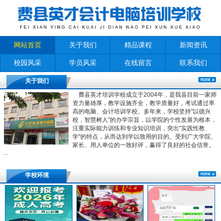
网站首页
关于我们
精品课程
新闻资讯
校园风采
学员风采
在线留言
联系我们
关于我们
费县英才培训学校成立于2004年，是我县目前一家师
资力量雄厚，教学设施齐全，教学质量好，考试通过率
高的电脑、会计培训学校。多年来，学校坚持"以德兴
校，智慧树人"的办学宗旨，以学院的个性发展为根本，
注重实际能力训练和专业知识培训，突出"实践性教
学"的特点，从而达到学以致用的目的。受到广大学院、
家长、用人单位的一致好评，赢得了良好的社会信誉。
…
学校环境