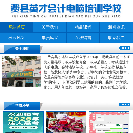
网站首页
关于我们
精品课程
新闻资讯
校园风采
学员风采
在线留言
联系我们
关于我们
费县英才培训学校成立于2004年，是我县目前一家师
资力量雄厚，教学设施齐全，教学质量好，考试通过率
高的电脑、会计培训学校。多年来，学校坚持"以德兴
校，智慧树人"的办学宗旨，以学院的个性发展为根本，
注重实际能力训练和专业知识培训，突出"实践性教
学"的特点，从而达到学以致用的目的。受到广大学院、
家长、用人单位的一致好评，赢得了良好的社会信誉。
…
学校环境