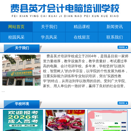
网站首页
关于我们
精品课程
新闻资讯
校园风采
学员风采
在线留言
联系我们
关于我们
费县英才培训学校成立于2004年，是我县目前一家师
资力量雄厚，教学设施齐全，教学质量好，考试通过率
高的电脑、会计培训学校。多年来，学校坚持"以德兴
校，智慧树人"的办学宗旨，以学院的个性发展为根本，
注重实际能力训练和专业知识培训，突出"实践性教
学"的特点，从而达到学以致用的目的。受到广大学院、
家长、用人单位的一致好评，赢得了良好的社会信誉。
…
学校环境