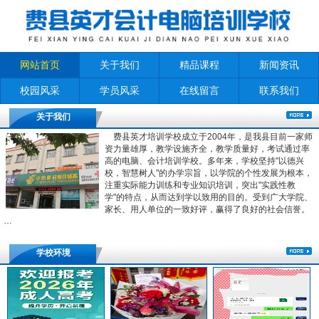
网站首页
关于我们
精品课程
新闻资讯
校园风采
学员风采
在线留言
联系我们
关于我们
费县英才培训学校成立于2004年，是我县目前一家师
资力量雄厚，教学设施齐全，教学质量好，考试通过率
高的电脑、会计培训学校。多年来，学校坚持"以德兴
校，智慧树人"的办学宗旨，以学院的个性发展为根本，
注重实际能力训练和专业知识培训，突出"实践性教
学"的特点，从而达到学以致用的目的。受到广大学院、
家长、用人单位的一致好评，赢得了良好的社会信誉。
…
学校环境