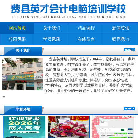
网站首页
关于我们
精品课程
新闻资讯
校园风采
学员风采
在线留言
联系我们
关于我们
费县英才培训学校成立于2004年，是我县目前一家师
资力量雄厚，教学设施齐全，教学质量好，考试通过率
高的电脑、会计培训学校。多年来，学校坚持"以德兴
校，智慧树人"的办学宗旨，以学院的个性发展为根本，
注重实际能力训练和专业知识培训，突出"实践性教
学"的特点，从而达到学以致用的目的。受到广大学院、
家长、用人单位的一致好评，赢得了良好的社会信誉。
…
学校环境