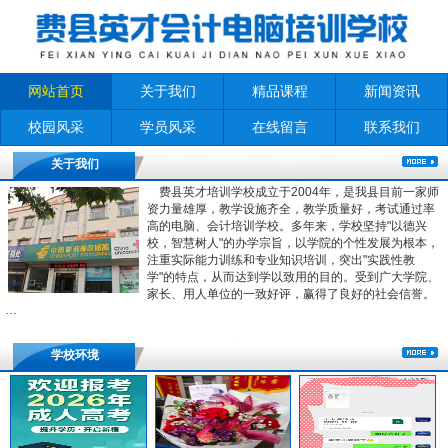
网站首页
关于我们
精品课程
新闻资讯
校园风采
学员风采
在线留言
联系我们
关于我们
费县英才培训学校成立于2004年，是我县目前一家师
资力量雄厚，教学设施齐全，教学质量好，考试通过率
高的电脑、会计培训学校。多年来，学校坚持"以德兴
校，智慧树人"的办学宗旨，以学院的个性发展为根本，
注重实际能力训练和专业知识培训，突出"实践性教
学"的特点，从而达到学以致用的目的。受到广大学院、
家长、用人单位的一致好评，赢得了良好的社会信誉。
…
学校环境